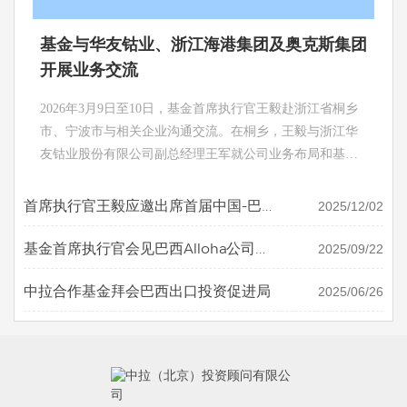
基金与华友钴业、浙江海港集团及奥克斯集团
开展业务交流
2026年3月9日至10日，基金首席执行官王毅赴浙江省桐乡
市、宁波市与相关企业沟通交流。在桐乡，王毅与浙江华
友钴业股份有限公司副总经理王军就公司业务布局和基金
拉美投资业务合作机会进行沟通交流。 在宁波期间，王毅
会同进出口银行宁波分行党委书记吉春、副行长姜音一
2025/12/02
首席执行官王毅应邀出席首届中国-巴
行，与奥克斯集团董事长郑坚江就业务布局、南美投资痛
西矿业投资论坛
点等方面进行交流；与浙江海港集团副总经理姚祖洪、宁
2025/09/22
基金首席执行官会见巴西Alloha公司、
波舟山港股份有限公司副总经理吴昌攀等就拉美项目股权
华为巴西公司客人
合作事宜以及未来合作机会、投贷联动服务新形式开发等
2025/06/26
中拉合作基金拜会巴西出口投资促进局
进行交流。