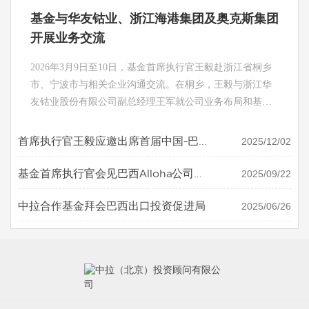
基金与华友钴业、浙江海港集团及奥克斯集团
开展业务交流
2026年3月9日至10日，基金首席执行官王毅赴浙江省桐乡
市、宁波市与相关企业沟通交流。在桐乡，王毅与浙江华
友钴业股份有限公司副总经理王军就公司业务布局和基金
拉美投资业务合作机会进行沟通交流。 在宁波期间，王毅
会同进出口银行宁波分行党委书记吉春、副行长姜音一
2025/12/02
首席执行官王毅应邀出席首届中国-巴
行，与奥克斯集团董事长郑坚江就业务布局、南美投资痛
西矿业投资论坛
点等方面进行交流；与浙江海港集团副总经理姚祖洪、宁
2025/09/22
基金首席执行官会见巴西Alloha公司、
波舟山港股份有限公司副总经理吴昌攀等就拉美项目股权
华为巴西公司客人
合作事宜以及未来合作机会、投贷联动服务新形式开发等
2025/06/26
中拉合作基金拜会巴西出口投资促进局
进行交流。